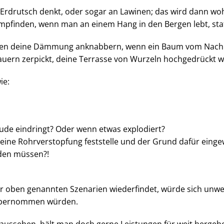
Erdrutsch denkt, oder sogar an Lawinen; das wird dann wo
mpfinden, wenn man an einem Hang in den Bergen lebt, stat
n deine Dämmung anknabbern, wenn ein Baum vom Nachbarn
uern zerpickt, deine Terrasse von Wurzeln hochgedrückt w
ie:
de eindringt? Oder wenn etwas explodiert?
 eine Rohrverstopfung feststelle und der Grund dafür ein
rden müssen?!
der oben genannten Szenarien wiederfindet, würde sich unwe
übernommen würden.
ssehen, hält man doch gerne Leistungen für weit hergeholt