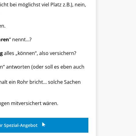
 bei möglichst viel Platz z.B.), nein,
!
en.
hren
“ nennt…?
g
alles „können“, also versichern?
en“ antworten (oder soll es eben auch
alt ein Rohr bricht… solche Sachen
ngen mitversichert wären.
ür Spezial-Angebot