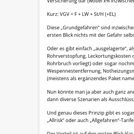
Versicherung dar (wobei x% inzwische
Kurz: VGV = F + LW + St/H (+EL)
Diese „Grundgefahren“ sind inzwischen 
ersten Blick nichts mit der Gefahr sel
Oder es gibt einfach „ausgelagerte“, 
Rohrverstopfung, Leckortungskosten oh
Rohrbruch vorliegt) oder sogar nochm
Wespennestentfernung, Notheizungsma
(meistens als ergänzendes Paket na
Nun könnte man ja aber auch ganz and
dann diverse Szenarien als Ausschlüsse
Und genau dieses Prinzip gibt es soga
„Allrisk“ oder auch „Allgefahren“-Tarife
Der Vorteil ist auf den ersten Blick kl