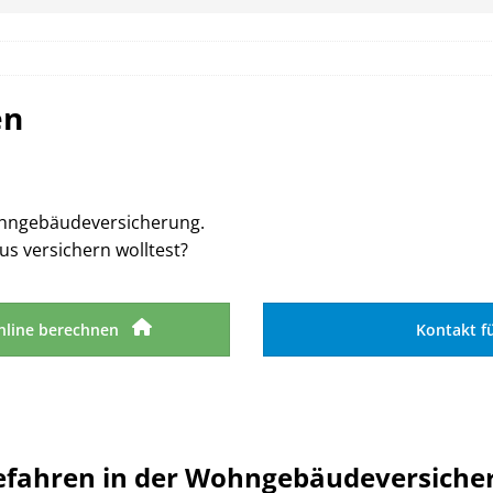
en
hngebäudeversicherung.
us versichern wolltest?
nline berechnen
Kontakt f
efahren in der Wohngebäudeversiche