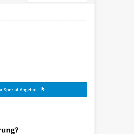
ür Spezial-Angebot
rung?