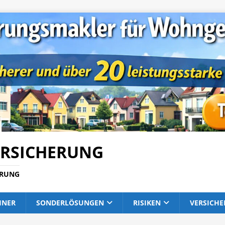
RSICHERUNG
ERUNG
HNER
SONDERLÖSUNGEN
RISIKEN
VERSICH