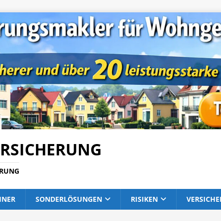
RSICHERUNG
ERUNG
HNER
SONDERLÖSUNGEN
RISIKEN
VERSICH